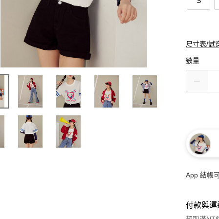
S
尺寸表/試
數量
App 結
付款與運