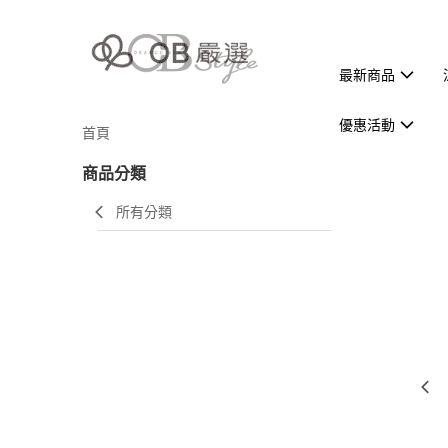
最新商品
優惠活動
首頁
商品分類
所有分類