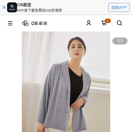
OB嚴選
開啟APP
APP首下載免費送200折價券
0
1
/
3