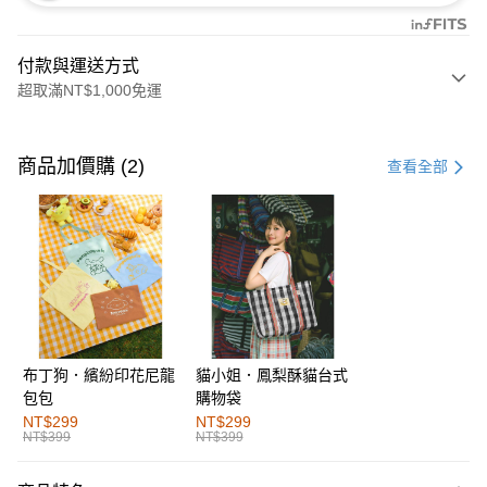
付款與運送方式
超取滿NT$1,000免運
付款方式
信用卡一次付款
商品加價購 (2)
查看全部
購物金
超商取貨付款
LINE Pay
街口支付
布丁狗．繽紛印花尼龍
貓小姐．鳳梨酥貓台式
運送方式
包包
購物袋
全家取貨付款
NT$299
NT$299
NT$399
NT$399
每筆NT$60，滿NT$1,000(含以上)免運費
付款後全家取貨