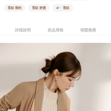
雪紡 簡約
雪紡 舒適
ol． 雪紡
海外配送-其他亞洲地區
查看運費
海外配送-歐美地區
查看運費
詳細說明
商品規格
相關推薦