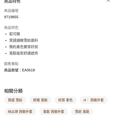
商品特色
每筆NT$60，滿NT$1,000(含以上)免運費
商品編號
萊爾富取貨付款
9719855
每筆NT$60，滿NT$1,000(含以上)免運費
商品特色
付款後萊爾富取貨
釦可開
每筆NT$60，滿NT$1,000(含以上)免運費
質感細緻雪紡面料
簡約素色實穿好搭
7-11取貨付款
寬鬆版型舒適遮肉
每筆NT$60，滿NT$1,000(含以上)免運費
銷售重點
付款後7-11取貨
商品款號：EA3618
每筆NT$60，滿NT$1,000(含以上)免運費
宅配
每筆NT$120，滿NT$1,000(含以上)免運費
相關分類
付款後門市自取
質感 雪紡
舒適 寬鬆
好搭 素色
ol． 西裝外套
每筆NT$60，滿NT$1,000(含以上)免運費
絲瓜領 西裝外套
寬鬆 西裝外套
雪紡 寬鬆
海外配送-港/澳/新/馬/泰國專屬
查看運費