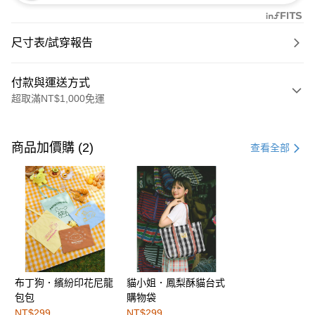
尺寸表/試穿報告
付款與運送方式
超取滿NT$1,000免運
付款方式
信用卡一次付款
商品加價購 (2)
查看全部
購物金
超商取貨付款
LINE Pay
街口支付
布丁狗．繽紛印花尼龍
貓小姐．鳳梨酥貓台式
運送方式
包包
購物袋
全家取貨付款
NT$299
NT$299