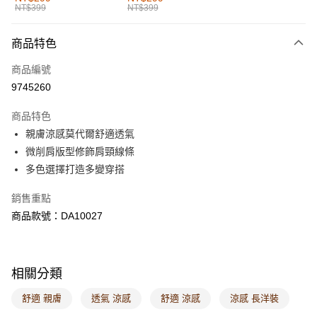
NT$399
NT$399
每筆NT$60，滿NT$1,000(含以上)免運費
付款後全家取貨
商品特色
每筆NT$60，滿NT$1,000(含以上)免運費
商品編號
萊爾富取貨付款
9745260
每筆NT$60，滿NT$1,000(含以上)免運費
商品特色
付款後萊爾富取貨
親膚涼感莫代爾舒適透氣
每筆NT$60，滿NT$1,000(含以上)免運費
微削肩版型修飾肩頸線條
多色選擇打造多變穿搭
7-11取貨付款
每筆NT$60，滿NT$1,000(含以上)免運費
銷售重點
商品款號：DA10027
付款後7-11取貨
每筆NT$60，滿NT$1,000(含以上)免運費
宅配
相關分類
每筆NT$120，滿NT$1,000(含以上)免運費
舒適 親膚
透氣 涼感
舒適 涼感
涼感 長洋裝
付款後門市自取