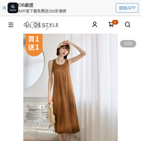
OB嚴選
開啟APP
APP首下載免費送200折價券
0
1
/
10