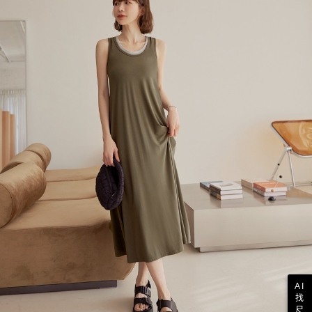
AI
找
尺