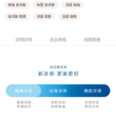
每筆NT$60，滿NT$1,000(含以上)免運費
無袖 長洋裝
休閒 長洋裝
涼感 無袖
海外配送-港/澳/新/馬/泰國專屬
查看運費
長洋裝 舒適
涼感 修飾
涼感 線條
海外配送-其他亞洲地區
查看運費
海外配送-歐美地區
查看運費
詳細說明
商品規格
相關推薦