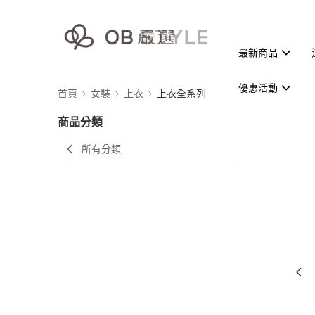
最新商品
優惠活動
首頁
女裝
上衣
上衣全系列
商品分類
所有分類