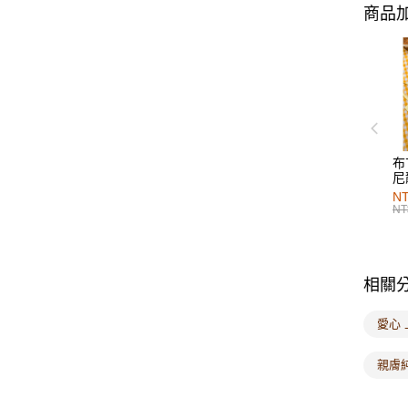
商品加
布
尼
NT
NT
相關
愛心 
親膚