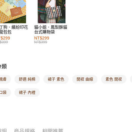
每筆NT$6
7-11取貨
每筆NT$6
丁狗．繽紛印花
貓小姐．鳳梨酥貓
龍包包
台式購物袋
付款後7-1
$299
NT$299
每筆NT$6
$399
NT$399
宅配
每筆NT$1
分類
付款後門
每筆NT$6
親膚
舒適 純棉
裙子 素色
開衩 曲線
素色 開衩
海外配送-港
口袋
裙子 內裡
海外配送-
海外配送-
說明
商品規格
相關推薦