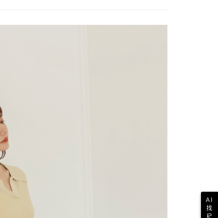
AI
找
尺