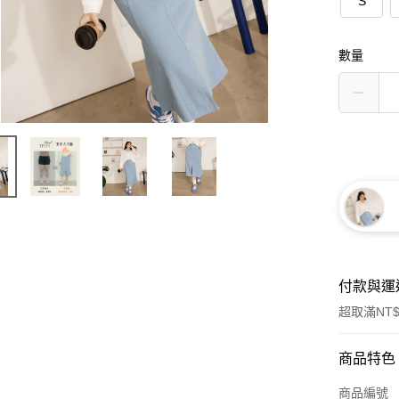
S
數量
付款與運
超取滿NT$
付款方式
商品特色
信用卡一
商品編號