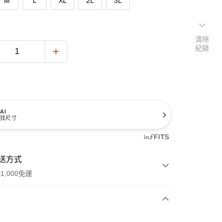
M
L
XL
2L
3L
清除
紀錄
AI
找尺寸
送方式
1,000免運
次付款