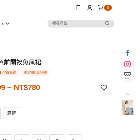
0
ox
色前開衩魚尾裙
1,000免運
國家/地區配送
9 ~ NT$780
霧藍