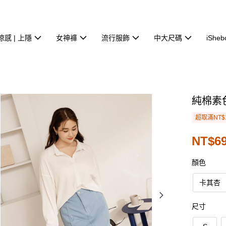
涼感 | 上隱
女神褲
流行服飾
中大尺碼
iSheb
純棉素
超取滿NT$
NT$69
顏色
卡其杏
尺寸