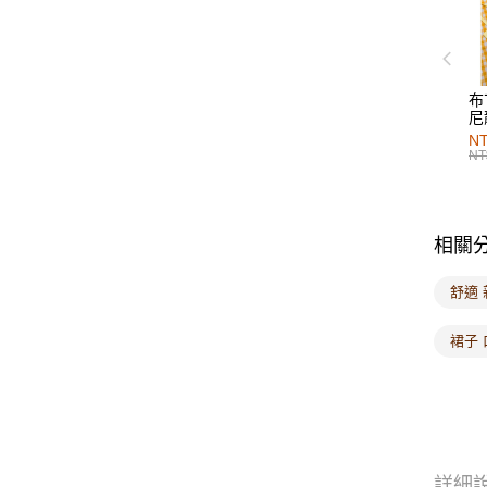
布
尼
NT
NT
相關
舒適 
裙子 
詳細