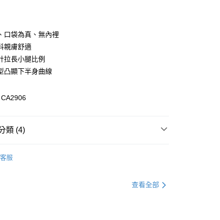
付款
、口袋為真、無內裡
料親膚舒適
計拉長小腿比例
型凸顯下半身曲線
A2906
付款
類 (4)
0，滿NT$1,000(含以上)免運費
格支線
雲朵朵女孩
雲朵朵精選
家取貨
客服
0，滿NT$1,000(含以上)免運費
格支線
雲朵朵女孩
雲朵朵下著
貨付款
格支線
雲朵朵女孩
雲朵朵裙子
查看全部
0，滿NT$1,000(含以上)免運費
格支線
雲朵朵女孩
身型挑衣指南｜葫蘆型
爾富取貨