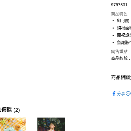
9797531
購物金
商品特色
超商取貨
釦可開
純棉面
LINE Pay
開衩設
街口支付
魚尾版
銷售重點
商品款號：C
運送方式
全家取貨
商品相關分
每筆NT$6
女裝
風
付款後全
分享
每筆NT$6
女裝
風
萊爾富取
女裝
風
價購 (2)
每筆NT$6
女裝
風
付款後萊