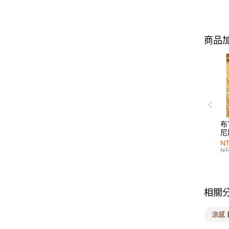
商品加
布
尼
NT
NT
相關
涼感 