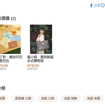
女裝
下
每筆NT$6
分享
女裝
特
萊爾富取
女裝
下
每筆NT$6
價購 (2)
女裝
下
付款後萊
每筆NT$6
女裝
特
女裝
特
7-11取貨
每筆NT$6
女裝
熱
女裝
特
付款後7-1
丁狗．繽紛印花
貓小姐．鳳梨酥貓
龍包包
台式購物袋
每筆NT$6
女裝
特
$299
NT$299
$399
NT$399
宅配
女裝
特
每筆NT$1
付款後門
分類
每筆NT$6
鬆緊
直筒褲 口袋
涼感 口袋
涼感 修飾
涼感 休閒
海外配送-港