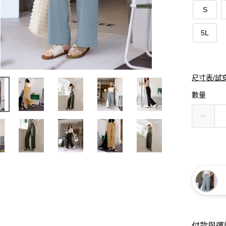
S
5L
尺寸表/試
數量
付款與運