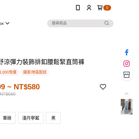
0
ox
舒涼彈力裝飾排釦腰鬆緊直筒褲
1,000免運
國家/地區配送
9 ~ NT$580
 NT$680
軍綠
淺丹寧藍
黑