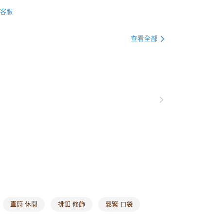
著
下著全系列
0，滿NT$1,000(含以上)免運費
客服
別企劃
涼感衣
涼感下著
貨付款
著
長褲
0，滿NT$1,000(含以上)免運費
查看全部
著
高腰褲
爾富取貨
0，滿NT$1,000(含以上)免運費
別企劃
國際懶惰日
別企劃
館長精選
付款
0，滿NT$1,000(含以上)免運費
銷商品
回購必收
別企劃
人氣主打｜ 甜甜價
1取貨
0，滿NT$1,000(含以上)免運費
別企劃
涼感衣
涼感輕丹寧系列
別企劃
涼感衣
冰肌涼爽日常通勤
20，滿NT$1,000(含以上)免運費
市自取
0，滿NT$1,000(含以上)免運費
直筒 休閒
排釦 修飾
鬆緊 口袋
/澳/新/馬/泰國專屬
查看運費