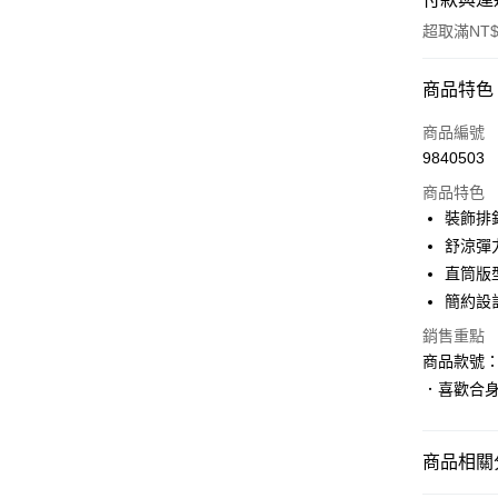
超取滿NT$
付款方式
商品特色
信用卡一
商品編號
9840503
購物金
商品特色
超商取貨
裝飾排
舒涼彈
LINE Pay
直筒版
街口支付
簡約設
銷售重點
商品款號：B
運送方式
．喜歡合
全家取貨
每筆NT$6
商品相關分
付款後全