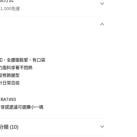
1,000免運
次付款
付款
釦、全腰圍鬆緊、有口袋
力面料穿著不悶熱
型修飾腿型
計日常百搭
A7493
身穿感建議可選購小一碼
付款
0，滿NT$1,000(含以上)免運費
類 (10)
家取貨