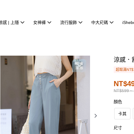
涼感 | 上隱
女神褲
流行服飾
中大尺碼
iSheb
涼感．
超取滿NT$
NT$49
NT$599 ~
顏色
卡其
尺寸