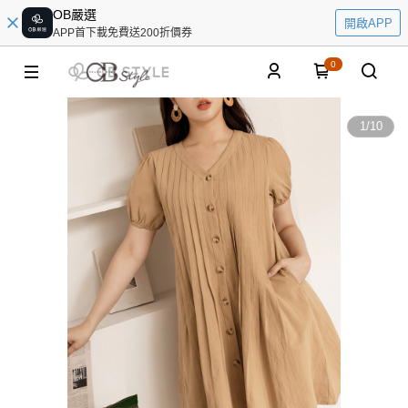
OB嚴選
開啟APP
APP首下載免費送200折價券
0
1
/
10