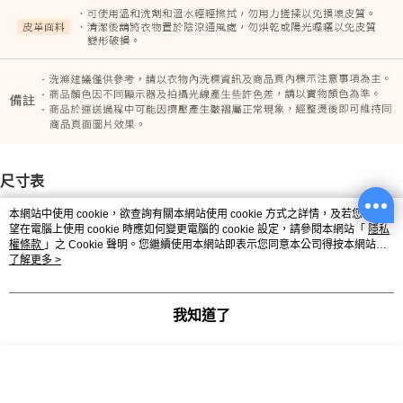
尺寸表
單位：吋（1吋=2.54公分）｜量法：平放量 - 撐開量（合理彈性範
本網站中使用 cookie，欲查詢有關本網站使用 cookie 方式之詳情，及若您不希
圍）
望在電腦上使用 cookie 時應如何變更電腦的 cookie 設定，請參閱本網站「
隱私
權條款
」之 Cookie 聲明。您繼續使用本網站即表示您同意本公司得按本網站使
用條款之 Cookie 聲明使用 cookie。
了解更多 >
尺寸
胸圍
腰圍
下擺
袖長
我知道了
XL
45
42
72
8.5
2L
48
45
75
9