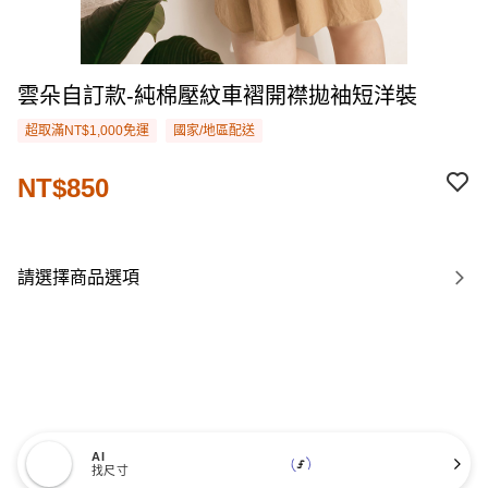
雲朵自訂款-純棉壓紋車褶開襟拋袖短洋裝
超取滿NT$1,000免運
國家/地區配送
NT$850
請選擇商品選項
AI
找尺寸