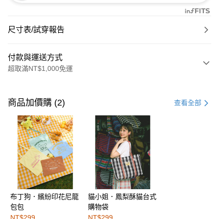
尺寸表/試穿報告
付款與運送方式
超取滿NT$1,000免運
付款方式
信用卡一次付款
商品加價購 (2)
查看全部
購物金
超商取貨付款
LINE Pay
街口支付
布丁狗．繽紛印花尼龍
貓小姐．鳳梨酥貓台式
運送方式
包包
購物袋
全家取貨付款
NT$299
NT$299