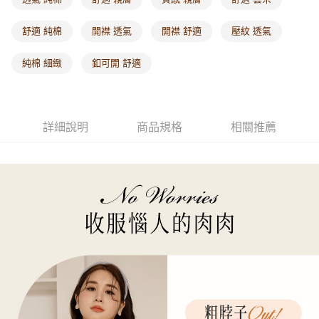
每筆NT$60，滿NT$1,000(含以上)免運費
舒適 純棉
開襟 透氣
開襟 舒適
壓紋 透氣
海外配送-港/澳/新/馬/泰國專屬
查看運費
純棉 細緻
釦可開 舒適
海外配送-其他亞洲地區
查看運費
海外配送-歐美地區
查看運費
詳細說明
商品規格
相關推薦