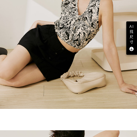
AI
找
尺
寸