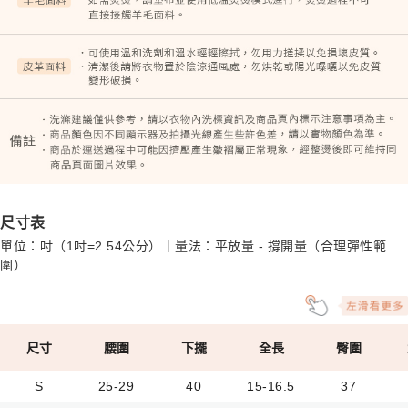
尺寸表
單位：吋（1吋=2.54公分）｜量法：平放量 - 撐開量（合理彈性範
圍）
尺寸
腰圍
下擺
全長
臀圍
S
25-29
40
15-16.5
37