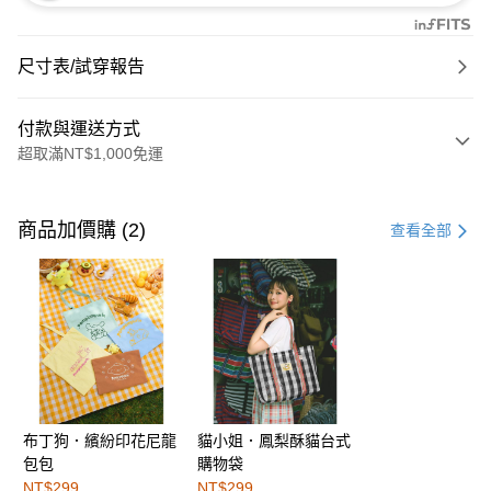
尺寸表/試穿報告
付款與運送方式
超取滿NT$1,000免運
付款方式
信用卡一次付款
商品加價購 (2)
查看全部
購物金
超商取貨付款
LINE Pay
街口支付
布丁狗．繽紛印花尼龍
貓小姐．鳳梨酥貓台式
運送方式
包包
購物袋
全家取貨付款
NT$299
NT$299