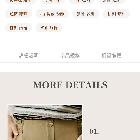
每筆NT$60，滿NT$1,000(含以上)免運費
短裙 線條
a字剪裁 修飾
排釦 裝飾
排釦 修飾
海外配送-港/澳/新/馬/泰國專屬
查看運費
排釦 內裡
排釦 線條
海外配送-其他亞洲地區
查看運費
海外配送-歐美地區
查看運費
詳細說明
商品規格
相關推薦