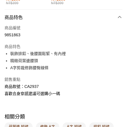
NT$399
NT$399
每筆NT$60，滿NT$1,000(含以上)免運費
付款後全家取貨
商品特色
每筆NT$60，滿NT$1,000(含以上)免運費
商品編號
萊爾富取貨付款
9851863
每筆NT$60，滿NT$1,000(含以上)免運費
商品特色
付款後萊爾富取貨
裝飾排釦、後腰圍鬆緊、有內裡
每筆NT$60，滿NT$1,000(含以上)免運費
精緻荷葉邊腰頭
A字剪裁修飾腰臀線條
7-11取貨付款
每筆NT$60，滿NT$1,000(含以上)免運費
銷售重點
商品款號：CA2937
付款後7-11取貨
喜歡合身穿感建議可選購小一碼
每筆NT$60，滿NT$1,000(含以上)免運費
宅配
每筆NT$120，滿NT$1,000(含以上)免運費
相關分類
付款後門市自取
荷葉邊 短裙
修飾 A字
A字 短裙
排釦 短裙