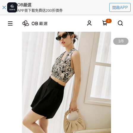
OB嚴選
開啟APP
APP首下載免費送200折價券
0
1
/
8