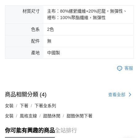
材質尺寸
主布：80%縲縈纖維+20%尼龍，無彈性、
裡布：100%聚酯纖維，無彈性
色系
2色
配件
無
產地
中國製
客服
商品相關分類 (4)
查看全部
女裝
下著
下著全系列
女裝
風格支線
甜酷休閒
甜酷休閒下著
你可能有興趣的商品
全站排行