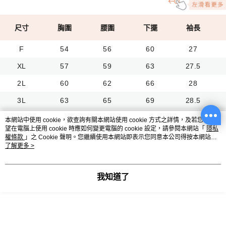
尺寸
胸圍
腰圍
下擺
袖長
F
54
56
60
27
XL
57
59
63
27.5
2L
60
62
66
28
3L
63
65
69
28.5
本網站中使用 cookie，欲查詢有關本網站使用 cookie 方式之詳情，及若您不希
望在電腦上使用 cookie 時應如何變更電腦的 cookie 設定，請參閱本網站「
隱私
權條款
」之 Cookie 聲明。您繼續使用本網站即表示您同意本公司得按本網站使
試穿報告
用條款之 Cookie 聲明使用 cookie。
了解更多 >
單位：三圍（吋）｜ 身高（公分） ｜ 體重（公斤）
我知道了
試穿人員
身高
體重
胸圍
腰圍
Lara
159
80
43
36