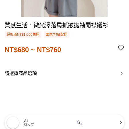
質感生活．微光澤落肩抓皺拋袖開襟襯衫
超取滿NT$1,000免運
國家/地區配送
NT$680 ~ NT$760
請選擇商品選項
AI
找尺寸