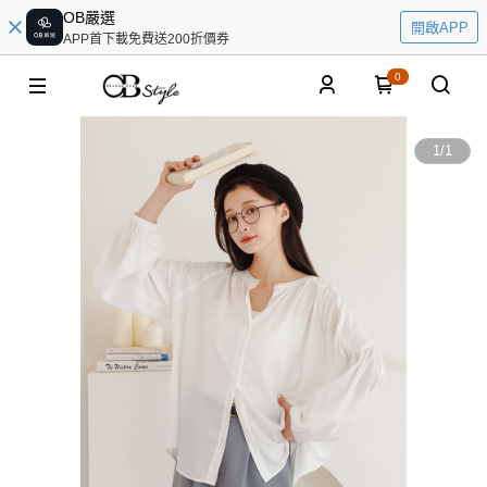
OB嚴選
開啟APP
APP首下載免費送200折價券
0
1
/
1