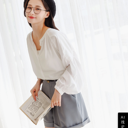
AI
找
尺