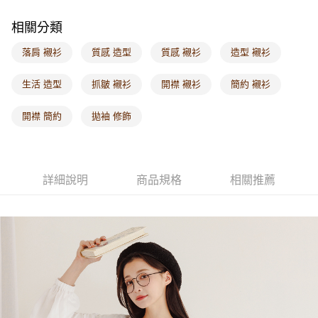
每筆NT$60，滿NT$1,000(含以上)免運費
相關分類
海外配送-港/澳/新/馬/泰國專屬
查看運費
落肩 襯衫
質感 造型
質感 襯衫
造型 襯衫
海外配送-其他亞洲地區
查看運費
生活 造型
抓皺 襯衫
開襟 襯衫
簡約 襯衫
海外配送-歐美地區
查看運費
開襟 簡約
拋袖 修飾
詳細說明
商品規格
相關推薦