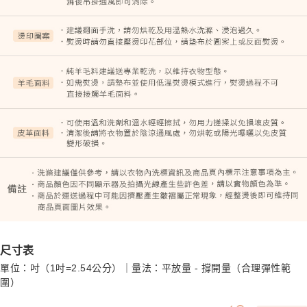
尺寸表
單位：吋（1吋=2.54公分）｜量法：平放量 - 撐開量（合理彈性範
圍）