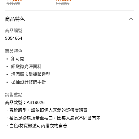
NT$399
NT$399
每筆NT$60，滿NT$1,000(含以上)免運費
付款後全家取貨
商品特色
每筆NT$60，滿NT$1,000(含以上)免運費
商品編號
萊爾富取貨付款
9854664
每筆NT$60，滿NT$1,000(含以上)免運費
商品特色
付款後萊爾富取貨
釦可開
每筆NT$60，滿NT$1,000(含以上)免運費
細緻微光澤面料
增添層次肩抓皺造型
7-11取貨付款
拋袖設計修飾手臂
每筆NT$60，滿NT$1,000(含以上)免運費
銷售重點
付款後7-11取貨
商品款號：AB19026
每筆NT$60，滿NT$1,000(含以上)免運費
．寬鬆版型，請依照個人喜愛的舒適度購買
宅配
．袖長是從肩頂量至袖口，因每人肩寬不同會有差
每筆NT$120，滿NT$1,000(含以上)免運費
．白色/材質微透可內搭衣物穿著
付款後門市自取