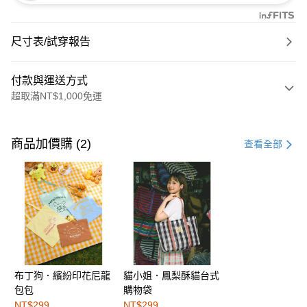
尺寸表/試穿報告
付款與運送方式
超取滿NT$1,000免運
付款方式
信用卡一次付款
商品加價購 (2)
查看全部
購物金
超商取貨付款
LINE Pay
街口支付
布丁狗．繽紛印花尼龍
貓小姐．鳳梨酥貓台式
運送方式
包包
購物袋
全家取貨付款
NT$299
NT$299