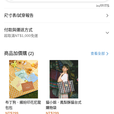
尺寸表/試穿報告
付款與運送方式
超取滿NT$1,000免運
付款方式
信用卡一次付款
商品加價購 (2)
查看全部
購物金
超商取貨付款
LINE Pay
街口支付
布丁狗．繽紛印花尼龍
貓小姐．鳳梨酥貓台式
運送方式
包包
購物袋
全家取貨付款
NT$299
NT$299