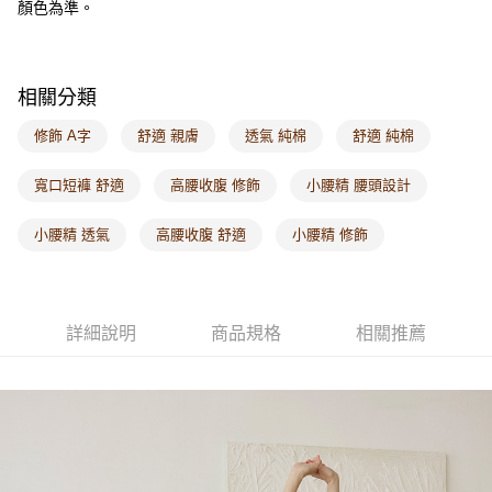
顏色為準。
每筆NT$60，滿NT$1,000(含以上)免運費
海外配送-港/澳/新/馬/泰國專屬
查看運費
相關分類
海外配送-其他亞洲地區
查看運費
修飾 A字
舒適 親膚
透氣 純棉
舒適 純棉
海外配送-歐美地區
查看運費
寬口短褲 舒適
高腰收腹 修飾
小腰精 腰頭設計
小腰精 透氣
高腰收腹 舒適
小腰精 修飾
詳細說明
商品規格
相關推薦