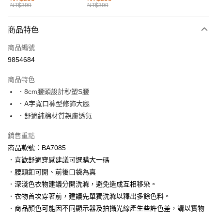
NT$399
NT$399
每筆NT$60，滿NT$1,000(含以上)免運費
付款後全家取貨
商品特色
每筆NT$60，滿NT$1,000(含以上)免運費
商品編號
萊爾富取貨付款
9854684
每筆NT$60，滿NT$1,000(含以上)免運費
商品特色
付款後萊爾富取貨
．8cm腰頭設計秒塑S腰
每筆NT$60，滿NT$1,000(含以上)免運費
．A字寬口褲型修飾大腿
．舒適純棉材質親膚透氣
7-11取貨付款
每筆NT$60，滿NT$1,000(含以上)免運費
銷售重點
商品款號：BA7085
付款後7-11取貨
．喜歡舒適穿感建議可選購大一碼
每筆NT$60，滿NT$1,000(含以上)免運費
．腰頭釦可開、前後口袋為真
宅配
．深淺色衣物建議分開洗滌，避免造成互相移染。
每筆NT$120，滿NT$1,000(含以上)免運費
．衣物首次穿著前，建議先單獨洗滌以釋出多餘色料。
．商品顏色可能因不同顯示器及拍攝光線產生些許色差，請以實物
付款後門市自取