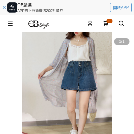
OB嚴選
開啟APP
APP首下載免費送200折價券
0
1
/
1