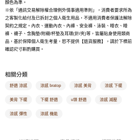
顏色為準。
每筆NT$60，滿NT$1,000(含以上)免運費
※依「通訊交易解除權合理例外情事適用準則」，消費者要求所為
海外配送-港/澳/新/馬/泰國專屬
查看運費
之客製化給付及已拆封之個人衛生用品，不適用消費者保護法解除
契約之規定。內衣、運動內衣、內褲、安全褲、泳裝、睡衣、睡
海外配送-其他亞洲地區
查看運費
褲、襪子、含胸墊/附襯/杯墊及耳環(針/夾)等，皆屬貼身使用類商
海外配送-歐美地區
查看運費
品，基於保障個人衛生考量，恕不提供【退貨服務】，請於下標前
確認尺寸斟酌購買。
相關分類
舒適 涼感
涼感 bratop
涼感 美背
涼感 下襬
美背 下襬
下襬 舒適
u領 舒適
涼感 減壓
涼感 彈性
涼感 機能