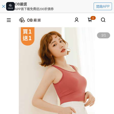
OB嚴選
開啟APP
APP首下載免費送200折價券
0
1
/
1