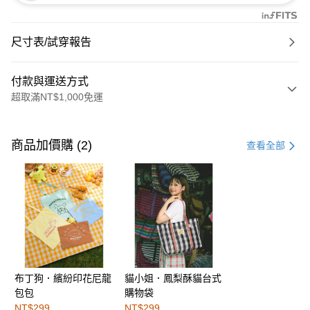
尺寸表/試穿報告
付款與運送方式
超取滿NT$1,000免運
付款方式
信用卡一次付款
商品加價購 (2)
查看全部
購物金
超商取貨付款
LINE Pay
街口支付
布丁狗．繽紛印花尼龍
貓小姐．鳳梨酥貓台式
運送方式
包包
購物袋
全家取貨付款
NT$299
NT$299