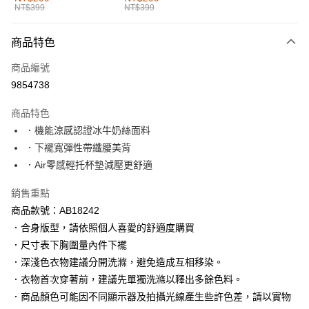
NT$399
NT$399
每筆NT$60，滿NT$1,000(含以上)免運費
付款後全家取貨
商品特色
每筆NT$60，滿NT$1,000(含以上)免運費
商品編號
萊爾富取貨付款
9854738
每筆NT$60，滿NT$1,000(含以上)免運費
商品特色
付款後萊爾富取貨
．機能涼感認證冰牛奶絲面料
每筆NT$60，滿NT$1,000(含以上)免運費
．下襬寬彈性帶纖腰美背
．Air零感輕托杯墊減壓更舒適
7-11取貨付款
每筆NT$60，滿NT$1,000(含以上)免運費
銷售重點
商品款號：AB18242
付款後7-11取貨
．合身版型，請依照個人喜愛的舒適度購買
每筆NT$60，滿NT$1,000(含以上)免運費
．尺寸表下胸圍量內件下襬
宅配
．深淺色衣物建議分開洗滌，避免造成互相移染。
每筆NT$120，滿NT$1,000(含以上)免運費
．衣物首次穿著前，建議先單獨洗滌以釋出多餘色料。
．商品顏色可能因不同顯示器及拍攝光線產生些許色差，請以實物
付款後門市自取