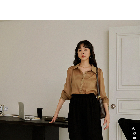
AI
找
尺