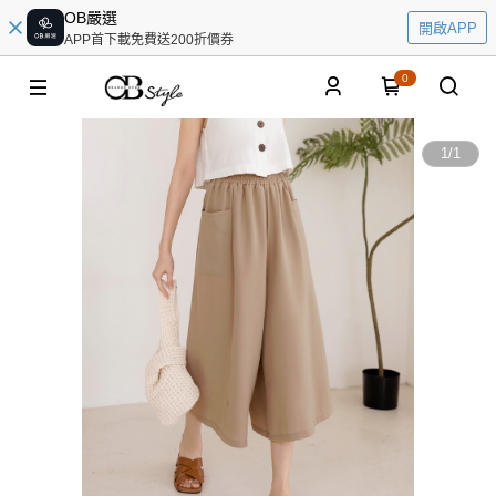
OB嚴選
開啟APP
APP首下載免費送200折價券
0
1
/
1