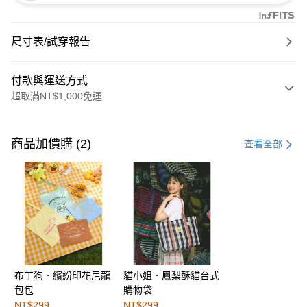
尺寸表/試穿報告
付款與運送方式
超取滿NT$1,000免運
付款方式
信用卡一次付款
商品加價購 (2)
查看全部
購物金
超商取貨付款
LINE Pay
街口支付
布丁狗．繽紛印花尼龍
貓小姐．鳳梨酥貓台式
運送方式
包包
購物袋
全家取貨付款
NT$299
NT$299