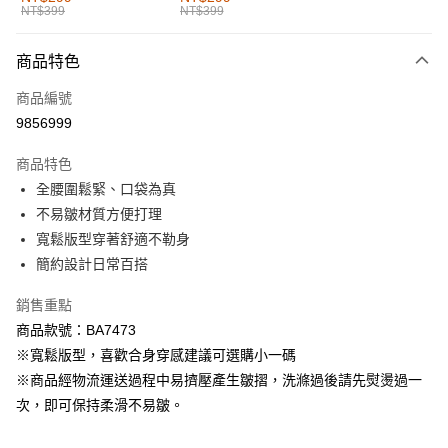
NT$399
NT$399
每筆NT$60，滿NT$1,000(含以上)免運費
付款後全家取貨
商品特色
每筆NT$60，滿NT$1,000(含以上)免運費
商品編號
萊爾富取貨付款
9856999
每筆NT$60，滿NT$1,000(含以上)免運費
商品特色
付款後萊爾富取貨
全腰圍鬆緊、口袋為真
每筆NT$60，滿NT$1,000(含以上)免運費
不易皺材質方便打理
寬鬆版型穿著舒適不勒身
7-11取貨付款
簡約設計日常百搭
每筆NT$60，滿NT$1,000(含以上)免運費
銷售重點
付款後7-11取貨
商品款號：BA7473
每筆NT$60，滿NT$1,000(含以上)免運費
※寬鬆版型，喜歡合身穿感建議可選購小一碼
宅配
※商品經物流運送過程中易擠壓產生皺摺，洗滌過後請先熨燙過一
每筆NT$120，滿NT$1,000(含以上)免運費
次，即可保持柔滑不易皺。
付款後門市自取