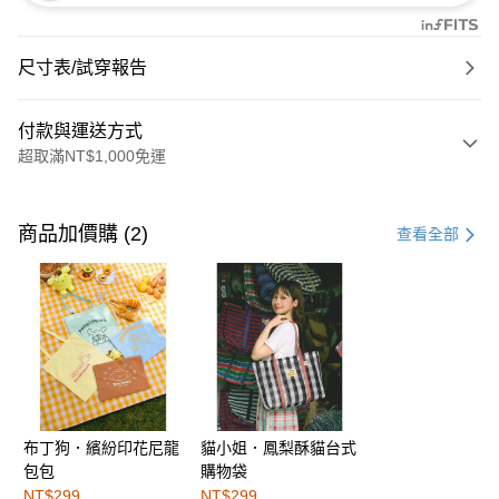
尺寸表/試穿報告
付款與運送方式
超取滿NT$1,000免運
付款方式
信用卡一次付款
商品加價購 (2)
查看全部
購物金
超商取貨付款
LINE Pay
街口支付
布丁狗．繽紛印花尼龍
貓小姐．鳳梨酥貓台式
運送方式
包包
購物袋
全家取貨付款
NT$299
NT$299