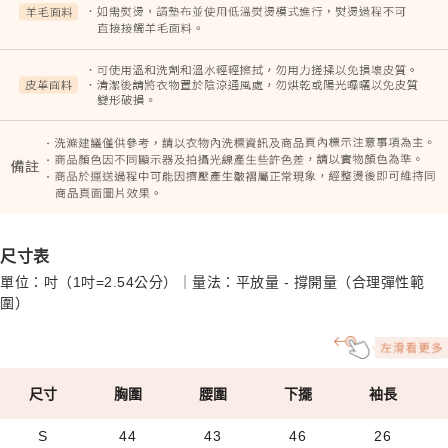
尺寸表
單位：吋（1吋=2.54公分）｜量法：平放量 - 撐開量（合理彈性範
圍）
尺寸
胸圍
腰圍
下擺
袖長
S
44
43
46
26