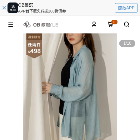
OB嚴選
開啟APP
APP首下載免費送200折價券
0
1
/
10