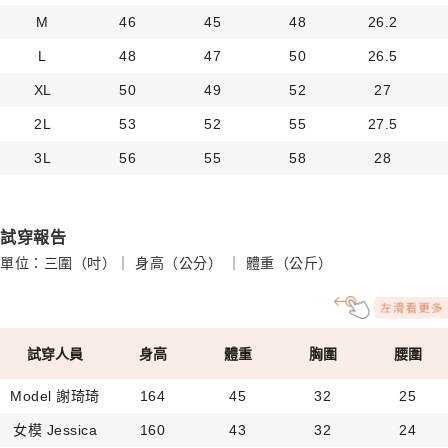
M
46
45
48
26.2
L
48
47
50
26.5
XL
50
49
52
27
2L
53
52
55
27.5
3L
56
55
58
28
試穿報告
單位：三圍（吋）｜ 身高（公分） ｜ 體重（公斤）
試穿人員
身高
體重
胸圍
腰圍
Model 謝琦琦
164
45
32
25
女模 Jessica
160
43
32
24