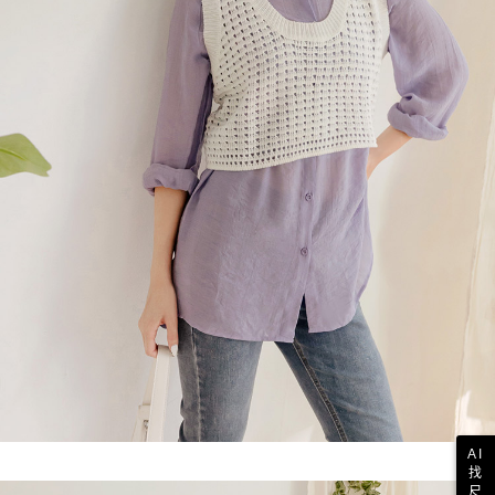
AI
找
尺