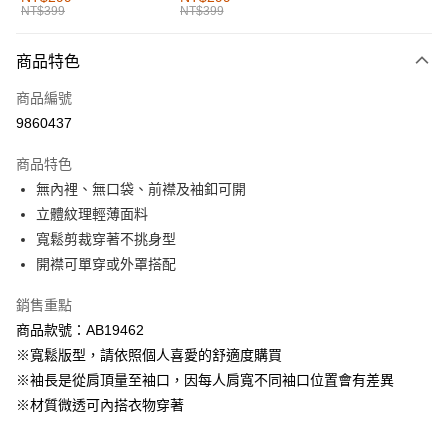
NT$399
NT$399
每筆NT$60，滿NT$1,000(含以上)免運費
付款後全家取貨
商品特色
每筆NT$60，滿NT$1,000(含以上)免運費
商品編號
萊爾富取貨付款
9860437
每筆NT$60，滿NT$1,000(含以上)免運費
商品特色
付款後萊爾富取貨
無內裡、無口袋、前襟及袖釦可開
每筆NT$60，滿NT$1,000(含以上)免運費
立體紋理輕薄面料
寬鬆剪裁穿著不挑身型
7-11取貨付款
開襟可單穿或外罩搭配
每筆NT$60，滿NT$1,000(含以上)免運費
銷售重點
付款後7-11取貨
商品款號：AB19462
每筆NT$60，滿NT$1,000(含以上)免運費
※寬鬆版型，請依照個人喜愛的舒適度購買
宅配
※袖長是從肩頂量至袖口，因每人肩寬不同袖口位置會有差異
每筆NT$120，滿NT$1,000(含以上)免運費
※材質微透可內搭衣物穿著
付款後門市自取