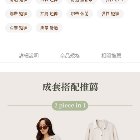
每筆NT$60，滿NT$1,000(含以上)免運費
綁帶 短褲
抽繩 短褲
綁帶 休閒
彈性 短褲
海外配送-港/澳/新/馬/泰國專屬
查看運費
亞麻 短褲
綁帶 舒適
海外配送-其他亞洲地區
查看運費
海外配送-歐美地區
查看運費
詳細說明
商品規格
相關推薦