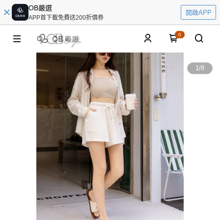
OB嚴選
開啟APP
APP首下載免費送200折價券
0
1
/
8