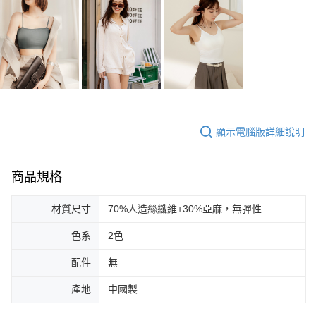
顯示電腦版詳細說明
商品規格
材質尺寸
70%人造絲纖維+30%亞麻，無彈性
色系
2色
配件
無
產地
中國製