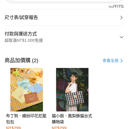
尺寸表/試穿報告
付款與運送方式
超取滿NT$1,000免運
付款方式
信用卡一次付款
商品加價購 (2)
查看全部
購物金
超商取貨付款
LINE Pay
街口支付
布丁狗．繽紛印花尼龍
貓小姐．鳳梨酥貓台式
運送方式
包包
購物袋
全家取貨付款
NT$299
NT$299