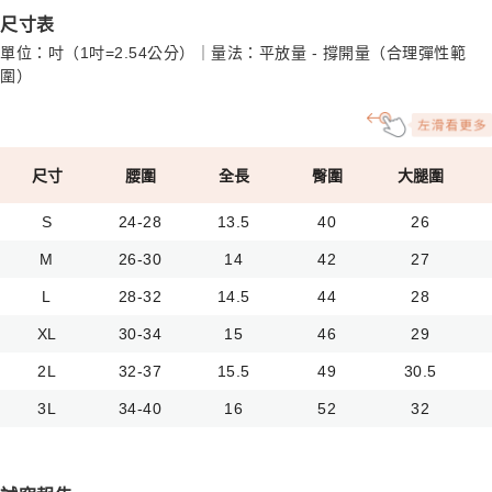
尺寸表
單位：吋（1吋=2.54公分）｜量法：平放量 - 撐開量（合理彈性範
圍）
尺寸
腰圍
全長
臀圍
大腿圍
S
24-28
13.5
40
26
M
26-30
14
42
27
L
28-32
14.5
44
28
XL
30-34
15
46
29
2L
32-37
15.5
49
30.5
3L
34-40
16
52
32