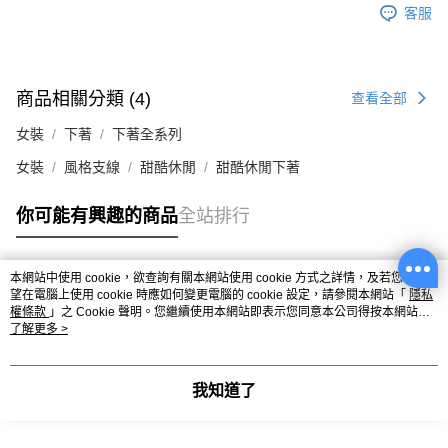
客服
商品相關分類 (4)
查看全部
女裝
下著
下著全系列
女裝
風格支線
甜酷休閒
甜酷休閒下著
你可能有興趣的商品
全站排行
本網站中使用 cookie，欲查詢有關本網站使用 cookie 方式之詳情，及若您不希
熱門標籤
望在電腦上使用 cookie 時應如何變更電腦的 cookie 設定，請參閱本網站「
隱私
權條款
」之 Cookie 聲明。您繼續使用本網站即表示您同意本公司得按本網站使
用條款之 Cookie 聲明使用 cookie。
了解更多 >
我知道了