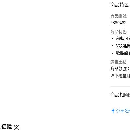
付款方式
商品特色
信用卡一
商品編號
9860462
購物金
商品特色
超商取貨
前釦可
V領延
LINE Pay
收腰設
街口支付
銷售重點
商品款號：D
※下襬量
運送方式
全家取貨
商品相關分
每筆NT$6
女裝
洋
付款後全
分享
每筆NT$6
女裝
洋
萊爾富取
女裝
風
價購 (2)