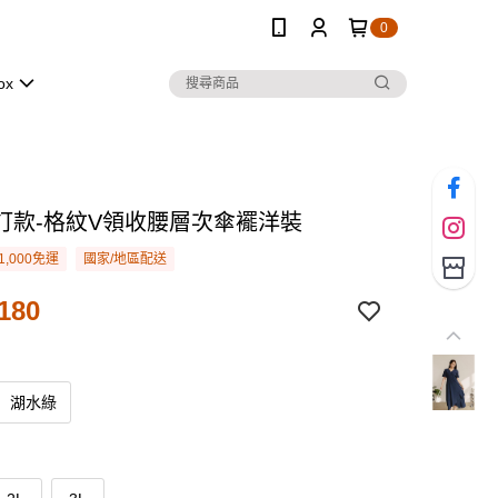
0
ox
訂款-格紋V領收腰層次傘襬洋裝
1,000免運
國家/地區配送
180
湖水綠