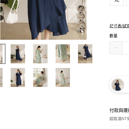
XL
尺寸表/試
數量
付款與運
超取滿NT$