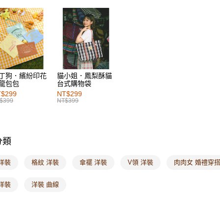
每筆NT$6
女裝
風
付款後萊
女裝
洋
每筆NT$6
女裝
風
7-11取貨
每筆NT$6
丁狗．繽紛印花
貓小姐．鳳梨酥貓
龍包包
台式購物袋
付款後7-1
$299
NT$299
每筆NT$6
$399
NT$399
宅配
每筆NT$1
分類
付款後門
每筆NT$6
洋裝
格紋 洋裝
傘襬 洋裝
V領 洋裝
肉肉女 婚禮穿
海外配送-港
洋裝
洋裝 曲線
海外配送-
海外配送-