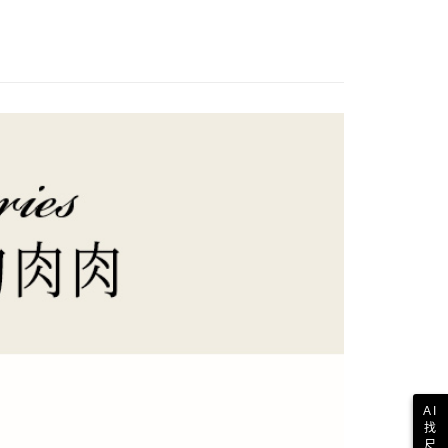
AI
找
尺