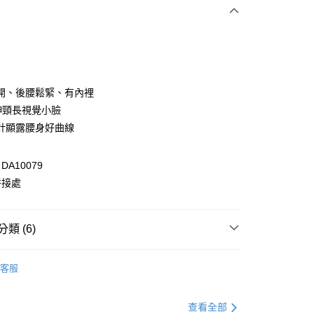
次付款
付款
開、後腰鬆緊、有內裡
伸頸長視覺小臉
計顯露腰身好曲線
A10079
拼接處
付款
類 (6)
0，滿NT$1,000(含以上)免運費
裝
洋裝全系列
家取貨
客服
0，滿NT$1,000(含以上)免運費
裝
短袖洋裝
貨付款
格支線
雲朵朵女孩
雲朵朵自訂款
查看全部