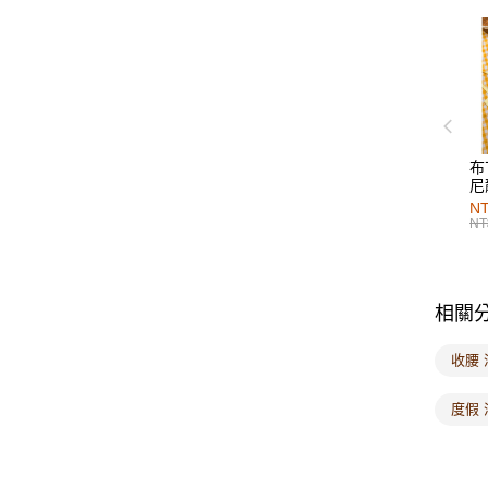
布
尼
NT
NT
相關
收腰 
度假 