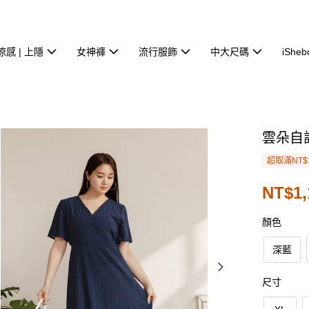
涼感 | 上隱
女神褲
流行服飾
中大尺碼
iSheb
雲朵自
超取滿NT$
NT$1,
顏色
深藍
尺寸