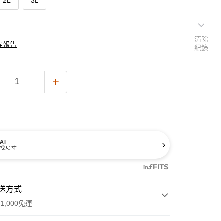
2L
3L
清除
穿報告
紀錄
AI
找尺寸
送方式
1,000免運