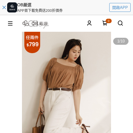
OB嚴選
開啟APP
APP首下載免費送200折價券
0
1
/
10