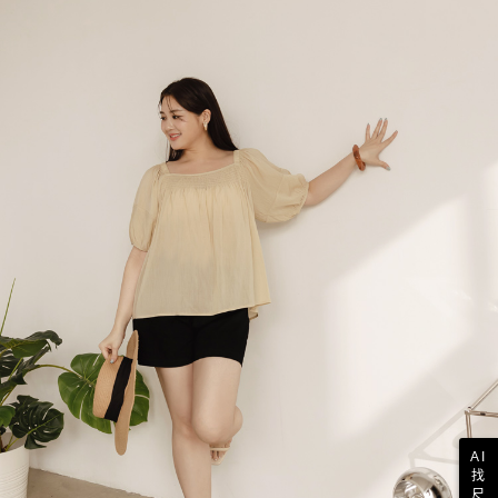
AI
找
尺