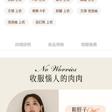
每筆NT$60，滿NT$1,000(含以上)免運費
方領 上衣
修飾 A字
抓皺 上衣
方領 泡泡袖
海外配送-港/澳/新/馬/泰國專屬
查看運費
泡泡袖 上衣
自訂款 上衣
海外配送-其他亞洲地區
查看運費
海外配送-歐美地區
查看運費
詳細說明
商品規格
相關推薦