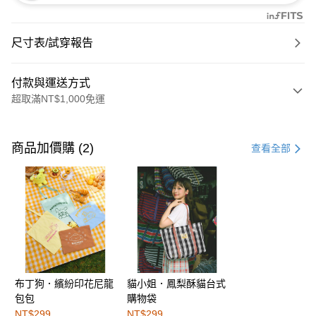
尺寸表/試穿報告
付款與運送方式
超取滿NT$1,000免運
付款方式
信用卡一次付款
商品加價購 (2)
查看全部
購物金
超商取貨付款
LINE Pay
街口支付
布丁狗．繽紛印花尼龍
貓小姐．鳳梨酥貓台式
運送方式
包包
購物袋
全家取貨付款
NT$299
NT$299