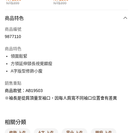
NT$399
NT$399
每筆NT$60，滿NT$1,000(含以上)免運費
付款後全家取貨
商品特色
每筆NT$60，滿NT$1,000(含以上)免運費
商品編號
萊爾富取貨付款
9877110
每筆NT$60，滿NT$1,000(含以上)免運費
商品特色
付款後萊爾富取貨
領圍鬆緊
每筆NT$60，滿NT$1,000(含以上)免運費
方領延伸頸長視覺顯瘦
A字版型修飾小腹
7-11取貨付款
每筆NT$60，滿NT$1,000(含以上)免運費
銷售重點
商品款號：AB19503
付款後7-11取貨
※袖長是從肩頂量至袖口，因每人肩寬不同袖口位置會有差異
每筆NT$60，滿NT$1,000(含以上)免運費
宅配
每筆NT$120，滿NT$1,000(含以上)免運費
相關分類
付款後門市自取
修飾 上衣
A字 上衣
雲朵 上衣
顯瘦 上衣