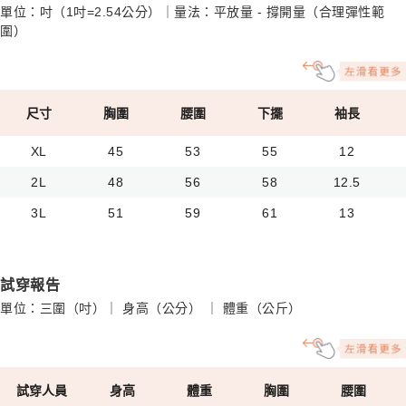
單位：吋（1吋=2.54公分）｜量法：平放量 - 撐開量（合理彈性範
圍）
尺寸
胸圍
腰圍
下擺
袖長
XL
45
53
55
12
2L
48
56
58
12.5
3L
51
59
61
13
試穿報告
單位：三圍（吋）｜ 身高（公分） ｜ 體重（公斤）
試穿人員
身高
體重
胸圍
腰圍