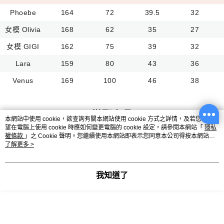
Phoebe
164
72
39.5
32
女模 Olivia
168
62
35
27
女模 GIGI
162
75
39
32
Lara
159
80
43
36
Venus
169
100
46
38
搭配商品
本網站中使用 cookie，欲查詢有關本網站使用 cookie 方式之詳情，及若您不希
望在電腦上使用 cookie 時應如何變更電腦的 cookie 設定，請參閱本網站「
隱私
權條款
」之 Cookie 聲明。您繼續使用本網站即表示您同意本公司得按本網站使
用條款之 Cookie 聲明使用 cookie。
了解更多 >
我知道了