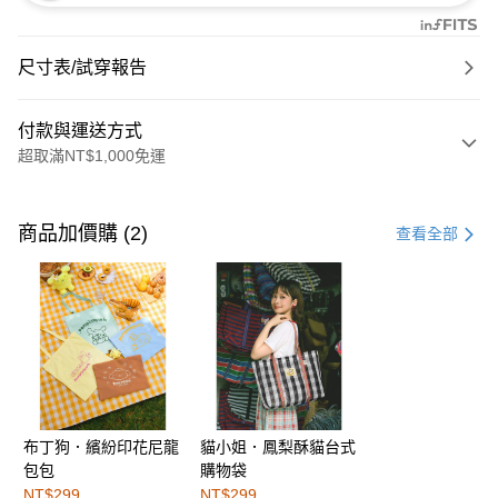
尺寸表/試穿報告
付款與運送方式
超取滿NT$1,000免運
付款方式
信用卡一次付款
商品加價購 (2)
查看全部
購物金
超商取貨付款
LINE Pay
街口支付
布丁狗．繽紛印花尼龍
貓小姐．鳳梨酥貓台式
運送方式
包包
購物袋
全家取貨付款
NT$299
NT$299