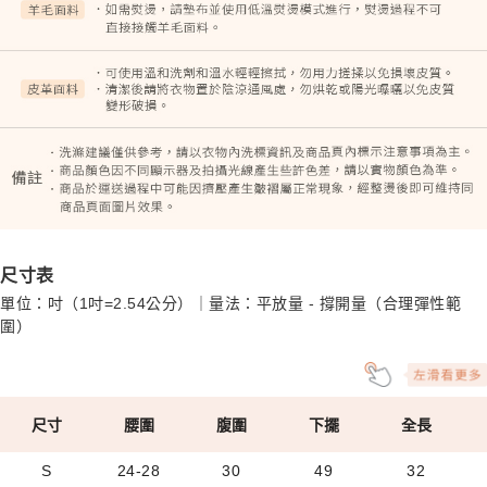
尺寸表
單位：吋（1吋=2.54公分）｜量法：平放量 - 撐開量（合理彈性範
圍）
尺寸
腰圍
腹圍
下擺
全長
S
24-28
30
49
32