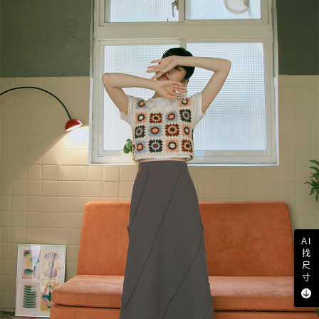
AI
找
尺
寸