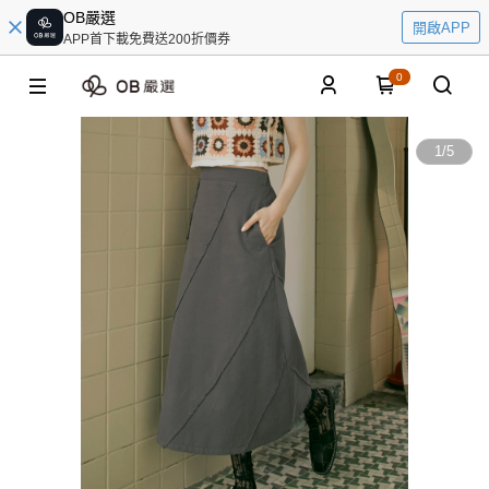
OB嚴選
開啟APP
APP首下載免費送200折價券
0
1
/
5