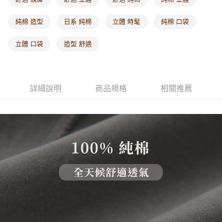
每筆NT$60，滿NT$1,000(含以上)免運費
純棉 造型
日系 純棉
立體 時髦
純棉 口袋
海外配送-港/澳/新/馬/泰國專屬
查看運費
立體 口袋
造型 舒適
海外配送-其他亞洲地區
查看運費
海外配送-歐美地區
查看運費
詳細說明
商品規格
相關推薦