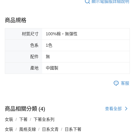
顯示電腦版詳細說明
商品規格
材質尺寸
100%棉，無彈性
色系
1色
配件
無
產地
中國製
客服
商品相關分類 (4)
查看全部
女裝
下著
下著全系列
女裝
風格支線
日系文青
日系下著