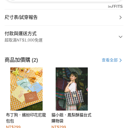
尺寸表/試穿報告
付款與運送方式
超取滿NT$1,000免運
付款方式
信用卡一次付款
商品加價購 (2)
查看全部
購物金
超商取貨付款
LINE Pay
街口支付
布丁狗．繽紛印花尼龍
貓小姐．鳳梨酥貓台式
運送方式
包包
購物袋
全家取貨付款
NT$299
NT$299