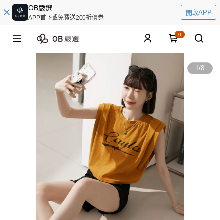
OB嚴選
開啟APP
APP首下載免費送200折價券
0
1
/
8