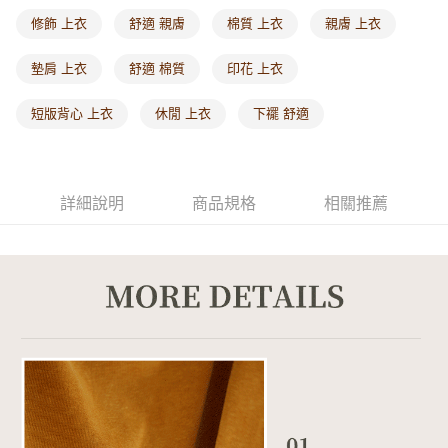
每筆NT$60，滿NT$1,000(含以上)免運費
修飾 上衣
舒適 親膚
棉質 上衣
親膚 上衣
海外配送-港/澳/新/馬/泰國專屬
查看運費
墊肩 上衣
舒適 棉質
印花 上衣
海外配送-其他亞洲地區
查看運費
短版背心 上衣
休閒 上衣
下襬 舒適
海外配送-歐美地區
查看運費
詳細說明
商品規格
相關推薦