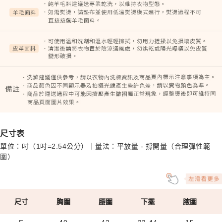
尺寸表
單位：吋（1吋=2.54公分）｜量法：平放量 - 撐開量（合理彈性範
圍）
尺寸
胸圍
腰圍
下擺
腋圍