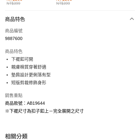
NT$399
NT$399
每筆NT$60，滿NT$1,000(含以上)免運費
付款後全家取貨
商品特色
每筆NT$60，滿NT$1,000(含以上)免運費
商品編號
萊爾富取貨付款
9887600
每筆NT$60，滿NT$1,000(含以上)免運費
商品特色
付款後萊爾富取貨
下襬釦可開
每筆NT$60，滿NT$1,000(含以上)免運費
親膚棉質穿著舒適
墊肩設計更俐落有型
7-11取貨付款
短版剪裁修飾身形
每筆NT$60，滿NT$1,000(含以上)免運費
銷售重點
付款後7-11取貨
商品款號：AB19644
每筆NT$60，滿NT$1,000(含以上)免運費
※下襬尺寸為扣子釦上－完全展開之尺寸
宅配
每筆NT$120，滿NT$1,000(含以上)免運費
相關分類
付款後門市自取