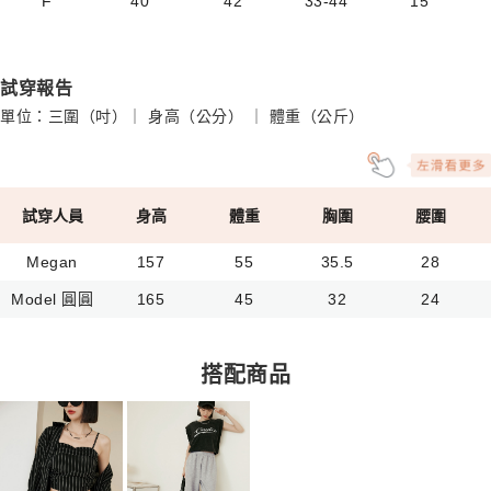
F
40
42
33-44
15
試穿報告
單位：三圍（吋）｜ 身高（公分） ｜ 體重（公斤）
試穿人員
身高
體重
胸圍
腰圍
Megan
157
55
35.5
28
Model 圓圓
165
45
32
24
搭配商品