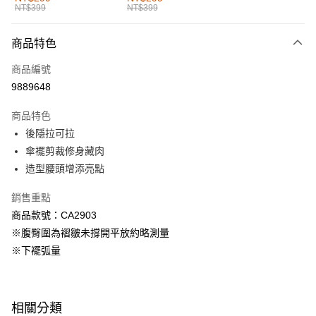
NT$399
NT$399
每筆NT$60，滿NT$1,000(含以上)免運費
付款後全家取貨
商品特色
每筆NT$60，滿NT$1,000(含以上)免運費
商品編號
萊爾富取貨付款
9889648
每筆NT$60，滿NT$1,000(含以上)免運費
商品特色
付款後萊爾富取貨
後隱拉可拉
每筆NT$60，滿NT$1,000(含以上)免運費
傘襬剪裁修身藏肉
造型腰頭增添亮點
7-11取貨付款
每筆NT$60，滿NT$1,000(含以上)免運費
銷售重點
商品款號：CA2903
付款後7-11取貨
※腹臀圍為褶皺未撐開平放約略測量
每筆NT$60，滿NT$1,000(含以上)免運費
※下襬弧量
宅配
每筆NT$120，滿NT$1,000(含以上)免運費
相關分類
付款後門市自取