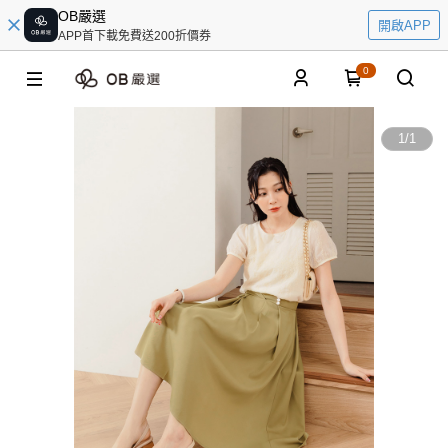
OB嚴選
開啟APP
APP首下載免費送200折價券
0
1
/
1