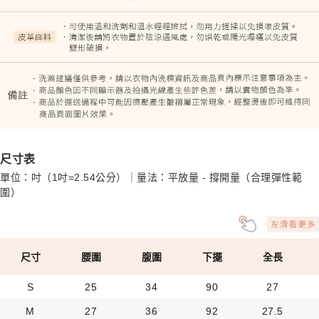
尺寸表
單位：吋（1吋=2.54公分）｜量法：平放量 - 撐開量（合理彈性範
圍）
尺寸
腰圍
腹圍
下擺
全長
S
25
34
90
27
M
27
36
92
27.5