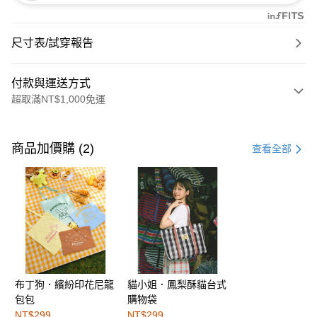
尺寸表/試穿報告
付款與運送方式
超取滿NT$1,000免運
付款方式
信用卡一次付款
商品加價購 (2)
查看全部
購物金
超商取貨付款
LINE Pay
街口支付
布丁狗．繽紛印花尼龍
貓小姐．鳳梨酥貓台式
運送方式
包包
購物袋
全家取貨付款
NT$299
NT$299