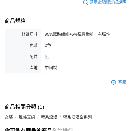
顯示電腦版詳細說明
商品規格
材質尺寸
95%聚酯纖維+5%彈性纖維，有彈性
色系
2色
配件
無
產地
中國製
客服
商品相關分類 (1)
女裝
風格支線
韓系浪漫
韓系浪漫全系列