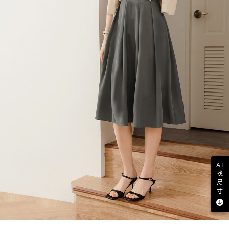
AI
找
尺
寸