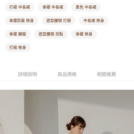
每筆NT$60，滿NT$1,000(含以上)免運費
打褶 中長裙
傘襬 中長裙
素色 中長裙
海外配送-港/澳/新/馬/泰國專屬
查看運費
傘襬剪裁 修身
造型腰頭 打褶
中長裙 修身
海外配送-其他亞洲地區
查看運費
傘襬 顯瘦
造型腰頭 亮點
傘襬 修身
海外配送-歐美地區
查看運費
打褶 修身
詳細說明
商品規格
相關推薦