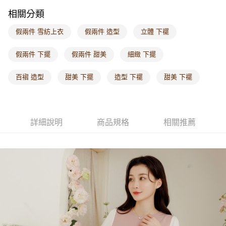
付款後門市自取
相關分類
每筆NT$60，滿NT$1,000(含以上)免運費
假兩件 雪紡上衣
假兩件 造型
立體 下襬
海外配送-港/澳/新/馬/泰國專屬
查看運費
海外配送-其他亞洲地區
查看運費
假兩件 下擺
假兩件 甜美
細緻 下擺
海外配送-歐美地區
查看運費
百褶 造型
甜美 下擺
造型 下襬
甜美 下襬
詳細說明
商品規格
相關推薦