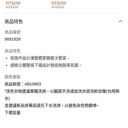
全家取貨付款
NT$299
NT$299
NT$399
NT$399
每筆NT$60，滿NT$1,000(含以上)免運費
付款後全家取貨
商品特色
每筆NT$60，滿NT$1,000(含以上)免運費
商品編號
萊爾富取貨付款
9891839
每筆NT$60，滿NT$1,000(含以上)免運費
商品特色
付款後萊爾富取貨
假兩件設計讓整體更顯層次豐富，
每筆NT$60，滿NT$1,000(含以上)免運費
細緻立體壓褶下擺設計營造微甜美氛圍。
7-11取貨付款
銷售重點
每筆NT$60，滿NT$1,000(含以上)免運費
商品款號：AB10863
*深色衣物建議單獨洗滌，以翻面手洗或放洗衣袋洗較佳喔(勿用熱
付款後7-11取貨
水)
每筆NT$60，滿NT$1,000(含以上)免運費
並建議新品穿著前請先下水洗滌，以避免染色問題唷~
宅配
下襬弧量
每筆NT$120，滿NT$1,000(含以上)免運費