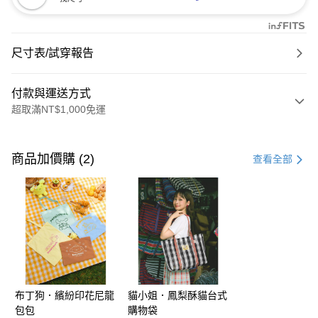
尺寸表/試穿報告
付款與運送方式
超取滿NT$1,000免運
付款方式
信用卡一次付款
商品加價購 (2)
查看全部
購物金
超商取貨付款
LINE Pay
街口支付
布丁狗．繽紛印花尼龍
貓小姐．鳳梨酥貓台式
運送方式
包包
購物袋