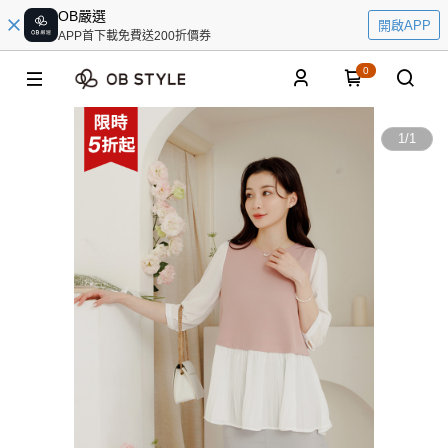
OB嚴選
開啟APP
APP首下載免費送200折價券
0
1
/
1