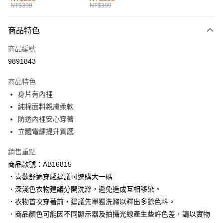
NT$399
NT$399
每筆NT$60，滿NT$1,000(含以上)免運費
付款後全家取貨
商品特色
每筆NT$60，滿NT$1,000(含以上)免運費
商品編號
萊爾富取貨付款
9891843
每筆NT$60，滿NT$1,000(含以上)免運費
商品特色
付款後萊爾富取貨
身片有內裡
每筆NT$60，滿NT$1,000(含以上)免運費
純棉面料親膚柔軟
防透內裡安心穿著
7-11取貨付款
立體電繡提升質感
每筆NT$60，滿NT$1,000(含以上)免運費
銷售重點
付款後7-11取貨
商品款號：AB16815
每筆NT$60，滿NT$1,000(含以上)免運費
．喜歡舒適穿感建議可選購大一碼
宅配
．深淺色衣物建議分開洗滌，避免造成互相移染。
每筆NT$120，滿NT$1,000(含以上)免運費
．衣物首次穿著前，建議先單獨洗滌以釋出多餘色料。
．商品顏色可能因不同顯示器及拍攝光線產生些許色差，請以實物
付款後門市自取