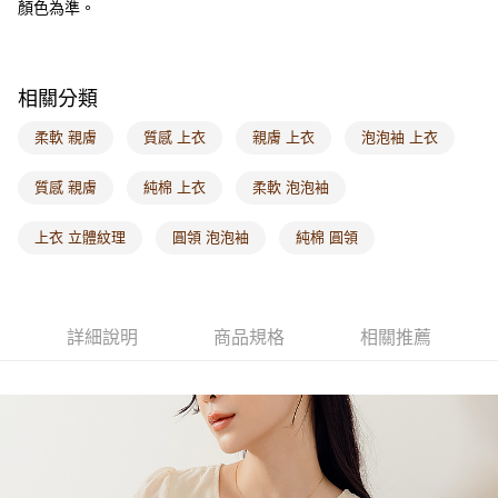
顏色為準。
每筆NT$60，滿NT$1,000(含以上)免運費
海外配送-港/澳/新/馬/泰國專屬
查看運費
相關分類
海外配送-其他亞洲地區
查看運費
柔軟 親膚
質感 上衣
親膚 上衣
泡泡袖 上衣
海外配送-歐美地區
查看運費
質感 親膚
純棉 上衣
柔軟 泡泡袖
上衣 立體紋理
圓領 泡泡袖
純棉 圓領
詳細說明
商品規格
相關推薦