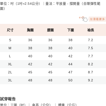
單位：吋（1吋=2.54公分）｜量法：平放量 - 撐開量（合理彈性範
圍）
尺寸
胸圍
腰圍
下擺
袖長
S
36
36
38
7.2
M
38
38
40
7.5
L
40
40
42
7.7
XL
42
42
44
8.2
2L
45
45
47
8.7
3L
48
48
50
9.2
試穿報告
單位：三圍（吋）｜ 身高（公分） ｜ 體重（公斤）