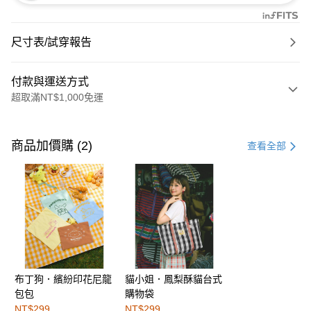
尺寸表/試穿報告
付款與運送方式
超取滿NT$1,000免運
付款方式
信用卡一次付款
商品加價購 (2)
查看全部
購物金
超商取貨付款
LINE Pay
街口支付
布丁狗．繽紛印花尼龍
貓小姐．鳳梨酥貓台式
運送方式
包包
購物袋
全家取貨付款
NT$299
NT$299