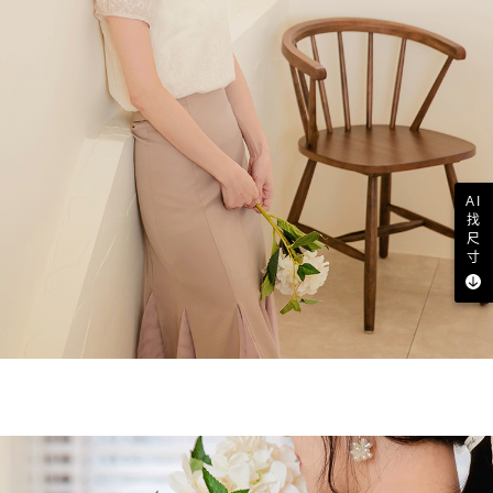
AI
找
尺
寸