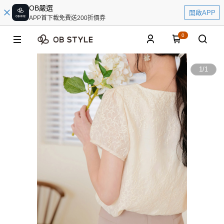
OB嚴選
開啟APP
APP首下載免費送200折價券
0
1
/
1