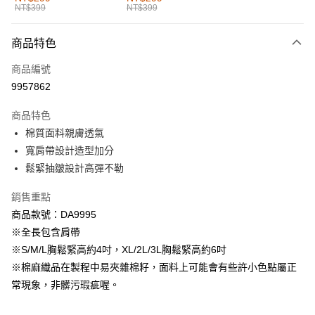
NT$399
NT$399
每筆NT$60，滿NT$1,000(含以上)免運費
付款後全家取貨
商品特色
每筆NT$60，滿NT$1,000(含以上)免運費
商品編號
萊爾富取貨付款
9957862
每筆NT$60，滿NT$1,000(含以上)免運費
商品特色
付款後萊爾富取貨
棉質面料親膚透氣
每筆NT$60，滿NT$1,000(含以上)免運費
寬肩帶設計造型加分
鬆緊抽皺設計高彈不勒
7-11取貨付款
每筆NT$60，滿NT$1,000(含以上)免運費
銷售重點
商品款號：DA9995
付款後7-11取貨
※全長包含肩帶
每筆NT$60，滿NT$1,000(含以上)免運費
※S/M/L胸鬆緊高約4吋，XL/2L/3L胸鬆緊高約6吋
宅配
※棉麻織品在製程中易夾雜棉籽，面料上可能會有些許小色點屬正
每筆NT$120，滿NT$1,000(含以上)免運費
常現象，非髒污瑕疵喔。
付款後門市自取