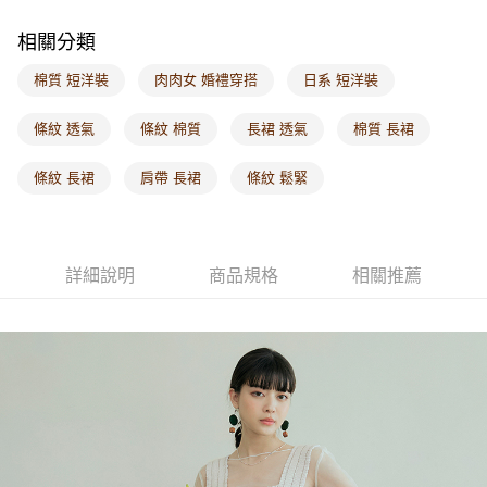
每筆NT$60，滿NT$1,000(含以上)免運費
相關分類
海外配送-港/澳/新/馬/泰國專屬
查看運費
棉質 短洋裝
肉肉女 婚禮穿搭
日系 短洋裝
海外配送-其他亞洲地區
查看運費
條紋 透氣
條紋 棉質
長裙 透氣
棉質 長裙
海外配送-歐美地區
查看運費
條紋 長裙
肩帶 長裙
條紋 鬆緊
詳細說明
商品規格
相關推薦