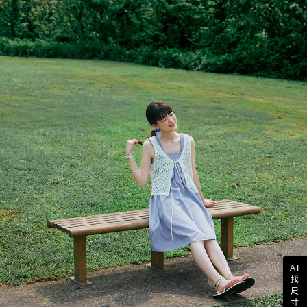
AI
找
尺
寸