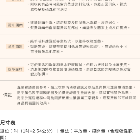
尺寸表
單位：吋（1吋=2.54公分）｜量法：平放量 - 撐開量（合理彈性範
圍）