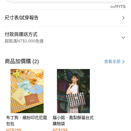
尺寸表/試穿報告
付款與運送方式
超取滿NT$1,000免運
付款方式
信用卡一次付款
商品加價購 (2)
查看全部
購物金
超商取貨付款
LINE Pay
街口支付
布丁狗．繽紛印花尼龍
貓小姐．鳳梨酥貓台式
運送方式
包包
購物袋
全家取貨付款
NT$299
NT$299