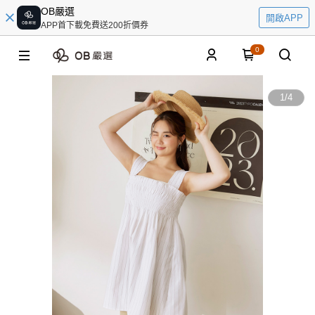
OB嚴選
開啟APP
APP首下載免費送200折價券
0
1
/
4