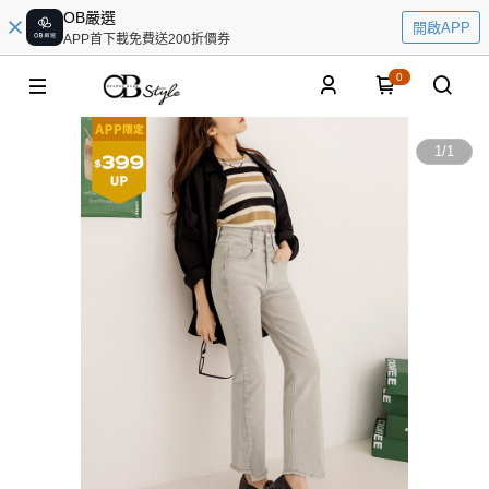
OB嚴選
開啟APP
APP首下載免費送200折價券
0
1
/
1