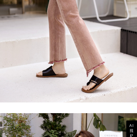
AI
找
尺