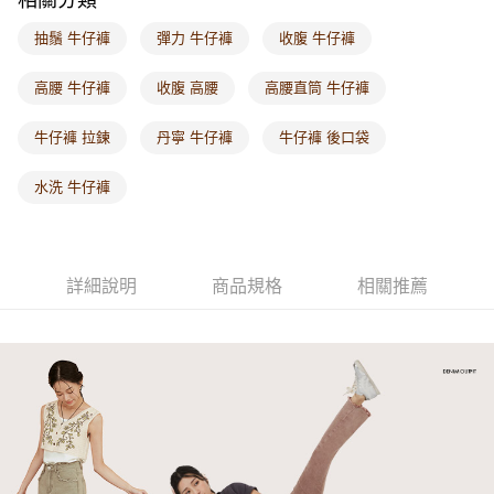
付款後門市自取
抽鬚 牛仔褲
彈力 牛仔褲
收腹 牛仔褲
每筆NT$60，滿NT$1,000(含以上)免運費
高腰 牛仔褲
收腹 高腰
高腰直筒 牛仔褲
海外配送-港/澳/新/馬/泰國專屬
查看運費
牛仔褲 拉鍊
丹寧 牛仔褲
牛仔褲 後口袋
海外配送-其他亞洲地區
查看運費
海外配送-歐美地區
查看運費
水洗 牛仔褲
詳細說明
商品規格
相關推薦