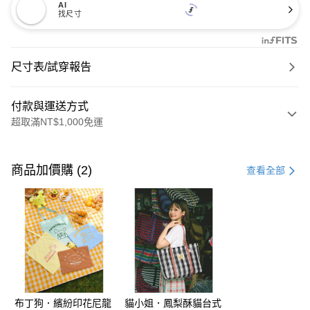
AI
找尺寸
尺寸表/試穿報告
付款與運送方式
超取滿NT$1,000免運
付款方式
信用卡一次付款
商品加價購 (2)
查看全部
購物金
超商取貨付款
LINE Pay
街口支付
布丁狗．繽紛印花尼龍
貓小姐．鳳梨酥貓台式
運送方式