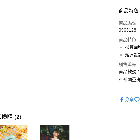
付款方式
商品特色
信用卡一
商品編號
9963128
購物金
商品特色
超商取貨
棉質面
落肩設
LINE Pay
銷售重點
街口支付
商品款號：J
※袖圍量
運送方式
分享
全家取貨
每筆NT$6
價購 (2)
付款後全
每筆NT$6