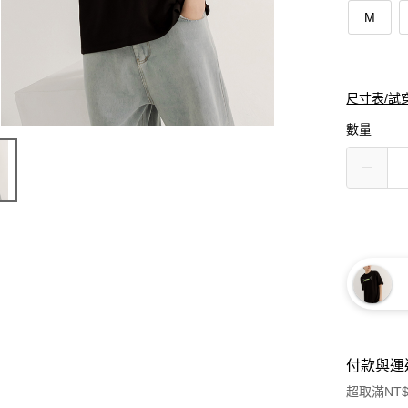
M
尺寸表/試
數量
付款與運
超取滿NT$