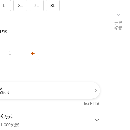
L
XL
2L
3L
清除
紀錄
穿報告
AI
找尺寸
送方式
1,000免運