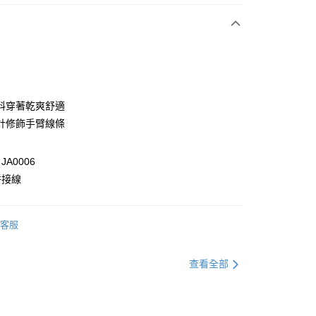
次付款
付款
料穿著乾爽舒適
計修飾手臂線條
A0006
拼接線
客服
付款
0，滿NT$1,000(含以上)免運費
查看全部
家取貨
0，滿NT$1,000(含以上)免運費