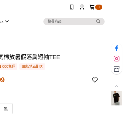
0
ox
氣棉放暑假落肩短袖TEE
1,000免運
國家/地區配送
99
黑