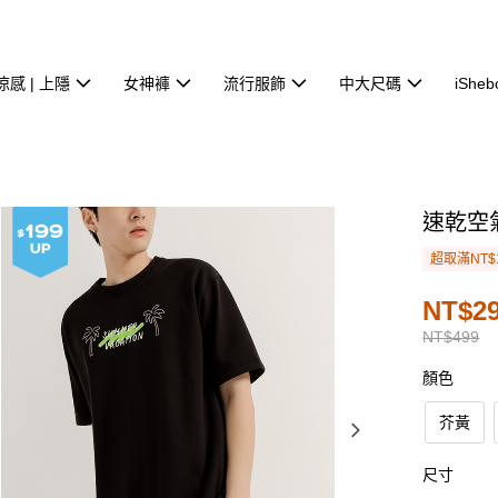
涼感 | 上隱
女神褲
流行服飾
中大尺碼
iSheb
速乾空
超取滿NT$
NT$2
NT$499
顏色
芥黃
尺寸