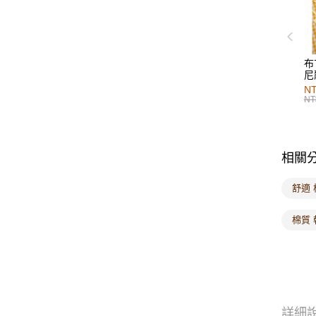
布
尼
NT
NT
相關
舒適 
棉質 
詳細