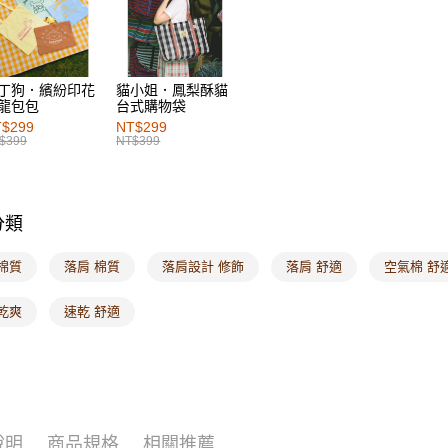
萊爾富取
每筆NT$6
付款後萊
丁狗．繽紛印花
貓小姐．鳳梨酥貓
每筆NT$6
龍包包
台式購物袋
$299
NT$299
7-11取貨
$399
NT$399
每筆NT$6
付款後7-1
每筆NT$6
分類
宅配
棉質
落肩 棉質
落肩設計 修飾
落肩 舒適
空氣棉 舒
每筆NT$1
乾爽
速乾 舒適
付款後門
每筆NT$6
海外配送-港
海外配送-
說明
商品規格
相關推薦