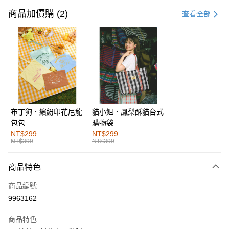
信用卡一次付款
商品加價購 (2)
查看全部
購物金
超商取貨付款
LINE Pay
街口支付
布丁狗．繽紛印花尼龍
貓小姐．鳳梨酥貓台式
運送方式
包包
購物袋
全家取貨付款
NT$299
NT$299
NT$399
NT$399
每筆NT$60，滿NT$1,000(含以上)免運費
付款後全家取貨
商品特色
每筆NT$60，滿NT$1,000(含以上)免運費
商品編號
萊爾富取貨付款
9963162
每筆NT$60，滿NT$1,000(含以上)免運費
商品特色
付款後萊爾富取貨