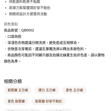
快乾面料乾爽不黏膩
每筆NT$60，滿NT$1,000(含以上)免運費
高彈力鬆緊腰頭好穿不勒肚
側開衩設計方便寶貝活動
7-11取貨付款
每筆NT$60，滿NT$1,000(含以上)免運費
銷售重點
商品款號：QB0002
付款後7-11取貨
．口袋為假
每筆NT$60，滿NT$1,000(含以上)免運費
．深淺色衣物建議分開洗滌，避免造成互相移染。
宅配
．衣物首次穿著前，建議先單獨洗滌以釋出多餘色料。
每筆NT$120，滿NT$1,000(含以上)免運費
．商品顏色可能因不同顯示器及拍攝光線產生些許色差，請以實物
顏色為準。
付款後門市自取
每筆NT$60，滿NT$1,000(含以上)免運費
海外配送-港/澳/新/馬/泰國專屬
查看運費
相關分類
海外配送-其他亞洲地區
查看運費
鬆緊腰 五分褲
彈力 五分褲
素色 五分褲
海外配送-歐美地區
查看運費
素色 鬆緊腰
鬆緊腰 好穿不勒肚