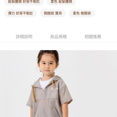
鬆緊腰頭 好穿不勒肚
素色 鬆緊腰頭
彈力 好穿不勒肚
側開衩 寶貝
素色 側開衩
詳細說明
商品規格
相關推薦