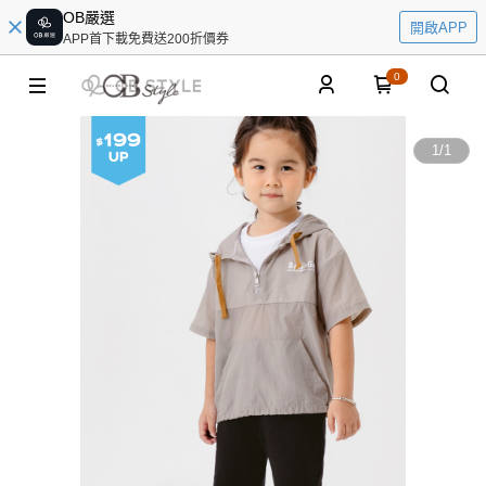
OB嚴選
開啟APP
APP首下載免費送200折價券
0
1
/
1