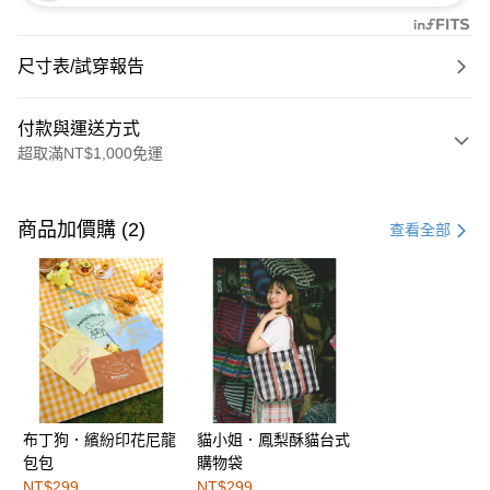
尺寸表/試穿報告
付款與運送方式
超取滿NT$1,000免運
付款方式
信用卡一次付款
商品加價購 (2)
查看全部
購物金
超商取貨付款
LINE Pay
街口支付
布丁狗．繽紛印花尼龍
貓小姐．鳳梨酥貓台式
運送方式
包包
購物袋
全家取貨付款
NT$299
NT$299