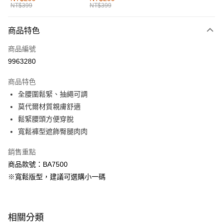
NT$399
NT$399
每筆NT$60，滿NT$1,000(含以上)免運費
付款後全家取貨
商品特色
每筆NT$60，滿NT$1,000(含以上)免運費
商品編號
萊爾富取貨付款
9963280
每筆NT$60，滿NT$1,000(含以上)免運費
商品特色
付款後萊爾富取貨
全腰圍鬆緊、抽繩可調
每筆NT$60，滿NT$1,000(含以上)免運費
莫代爾材質親膚舒適
鬆緊腰頭方便穿脫
7-11取貨付款
寬鬆褲型遮飾臀腿肉肉
每筆NT$60，滿NT$1,000(含以上)免運費
銷售重點
付款後7-11取貨
商品款號：BA7500
每筆NT$60，滿NT$1,000(含以上)免運費
※寬鬆版型，建議可選購小一碼
宅配
每筆NT$120，滿NT$1,000(含以上)免運費
相關分類
付款後門市自取