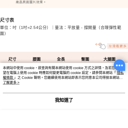
尺寸表
單位：吋（1吋=2.54公分）｜量法：平放量 - 撐開量（合理彈性範
圍）
尺寸
腰圍
全長
臀圍
大腿圍
本網站中使用 cookie，欲查詢有關本網站使用 cookie 方式之詳情，及若您不希
S
23-30
34
43
27.5
望在電腦上使用 cookie 時應如何變更電腦的 cookie 設定，請參閱本網站「
隱私
權條款
」之 Cookie 聲明。您繼續使用本網站即表示您同意本公司得按本網站使
M
25-32
34.5
45
29.5
用條款之 Cookie 聲明使用 cookie。
了解更多 >
L
27-34
35
47
31.5
我知道了
XL
29-36
36
49
33.5
2L
31-39
37
52
36
3L
34-42
38
55
38.5