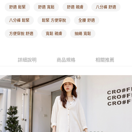
每筆NT$60，滿NT$1,000(含以上)免運費
舒適 鬆緊
舒適 寬鬆
舒適 親膚
八分褲 舒適
海外配送-港/澳/新/馬/泰國專屬
查看運費
八分褲 鬆緊
鬆緊 方便穿脫
全腰 舒適
海外配送-其他亞洲地區
查看運費
方便穿脫 舒適
寬鬆 親膚
抽繩 寬鬆
海外配送-歐美地區
查看運費
詳細說明
商品規格
相關推薦