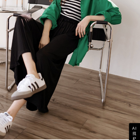
AI
找
尺