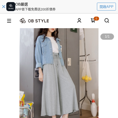
OB嚴選
開啟APP
APP首下載免費送200折價券
0
1
/
1