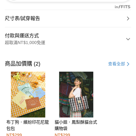
尺寸表/試穿報告
付款與運送方式
超取滿NT$1,000免運
付款方式
信用卡一次付款
商品加價購 (2)
查看全部
購物金
超商取貨付款
LINE Pay
街口支付
布丁狗．繽紛印花尼龍
貓小姐．鳳梨酥貓台式
運送方式
包包
購物袋
全家取貨付款
NT$299
NT$299