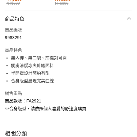
NT$399
NT$399
每筆NT$60，滿NT$1,000(含以上)免運費
付款後全家取貨
商品特色
每筆NT$60，滿NT$1,000(含以上)免運費
商品編號
萊爾富取貨付款
9963291
每筆NT$60，滿NT$1,000(含以上)免運費
商品特色
付款後萊爾富取貨
無內裡、無口袋、前襟釦可開
每筆NT$60，滿NT$1,000(含以上)免運費
觸膚涼感冰爽針織面料
半開襟設計簡約有型
7-11取貨付款
合身版型展現完美曲線
每筆NT$60，滿NT$1,000(含以上)免運費
銷售重點
付款後7-11取貨
商品款號：FA2921
每筆NT$60，滿NT$1,000(含以上)免運費
※合身版型，請依照個人喜愛的舒適度購買
宅配
每筆NT$120，滿NT$1,000(含以上)免運費
相關分類
付款後門市自取