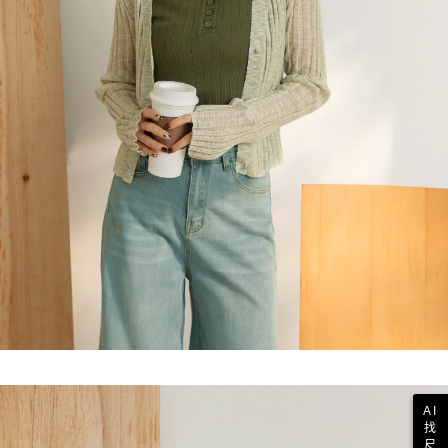
AI
找
尺