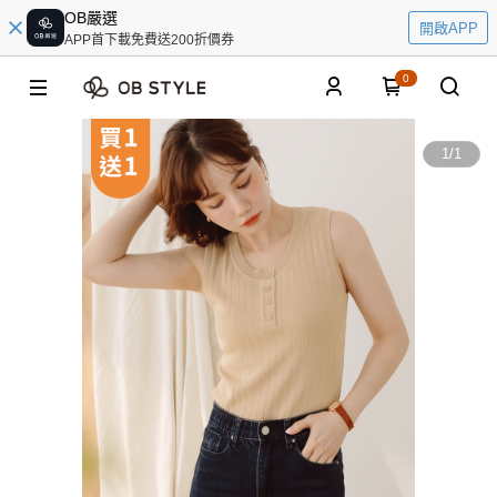
OB嚴選
開啟APP
APP首下載免費送200折價券
0
1
/
1