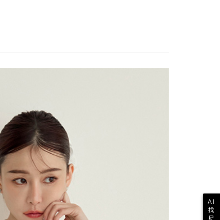
AI
找
尺