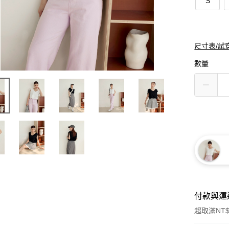
S
尺寸表/試
數量
付款與運
超取滿NT$