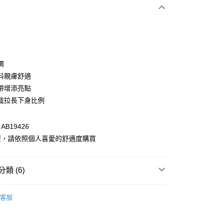
次付款
付款
調
料親膚舒適
帶增添亮點
裁拉長下身比例
B19426
型，請依照個人喜愛的舒適度購買
付款
0，滿NT$1,000(含以上)免運費
類 (6)
家取貨
衣
上衣全系列
0，滿NT$1,000(含以上)免運費
客服
別企劃
約會穿搭
貨付款