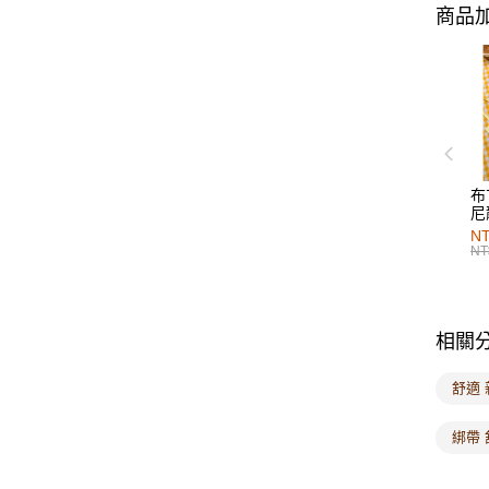
商品加
布
尼
NT
NT
相關
舒適 
綁帶 