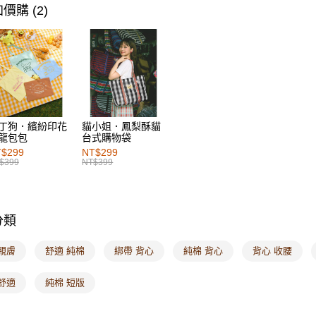
女裝
風
每筆NT$6
價購 (2)
女裝
上
付款後萊
每筆NT$6
女裝
風
女裝
熱
7-11取貨
每筆NT$6
付款後7-1
丁狗．繽紛印花
貓小姐．鳳梨酥貓
龍包包
台式購物袋
每筆NT$6
$299
NT$299
$399
NT$399
宅配
每筆NT$1
付款後門
分類
每筆NT$6
親膚
舒適 純棉
綁帶 背心
純棉 背心
背心 收腰
海外配送-港
舒適
純棉 短版
海外配送-
海外配送-