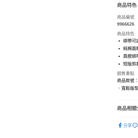
付款方式
商品特色
信用卡一
商品編號
9966626
購物金
商品特色
超商取貨
綁帶可
純棉面
LINE Pay
肩膀綁
街口支付
短版剪
銷售重點
商品款號：A
運送方式
．寬鬆版
全家取貨
每筆NT$6
商品相關分
付款後全
女裝
上
每筆NT$6
分享
女裝
特
萊爾富取