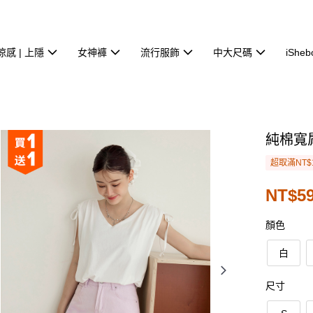
涼感 | 上隱
女神褲
流行服飾
中大尺碼
iSheb
純棉寬
超取滿NT$
NT$5
顏色
白
尺寸