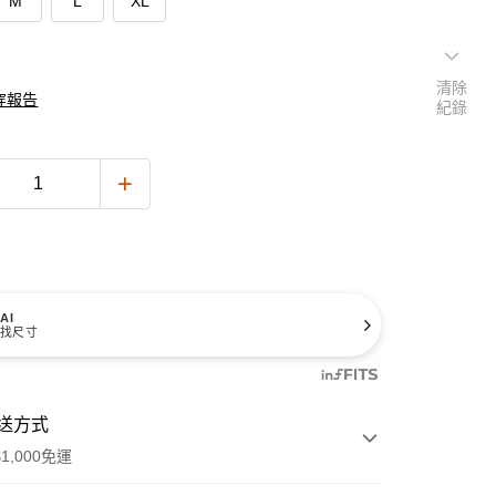
M
L
XL
清除
穿報告
紀錄
AI
找尺寸
送方式
1,000免運