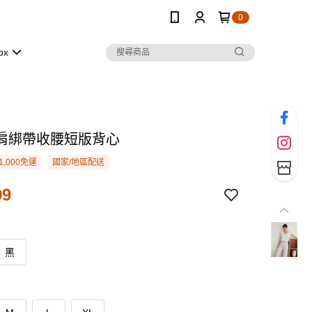
0
ox
肩綁帶收腰短版背心
1,000免運
國家/地區配送
99
黑